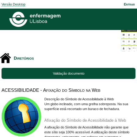
Versão Desktop
Entrar
Diretórios
Validação documento
A
C
E
S
S
I
B
I
L
I
D
A
D
E
-
A
f
i
x
a
ç
ã
o
d
o
S
í
m
b
o
l
o
n
a
W
e
b
Descrição do Símbolo de Acessibilidade à Web
Um globo inclinado, com uma grelha sobreposta. Na sua
superfície está recortado um buraco de fechadura.
Afixação do Símbolo de Acessibilidade à Web
A afixação do Símbolo de Acessibilidade não garante que
este sítio seja 100% acessível. A utilização deste símbolo