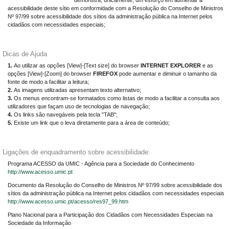
demonstra, unicamente, um esforço em aumentar a
acessibilidade deste sítio em conformidade com a Resolução do Conselho de Ministros
Nº 97/99 sobre acessibilidade dos sítios da administração pública na Internet pelos
cidadãos com necessidades especiais;
Dicas de Ajuda
1.
Ao utilizar as opções [View]-[Text size] do browser
INTERNET EXPLORER
e as
opções [View]-[Zoom] do browser
FIREFOX
pode aumentar e diminuir o tamanho da
fonte de modo a facilitar a leitura;
2.
As imagens utilizadas apresentam texto alternativo;
3.
Os menus encontram-se formatados como listas de modo a facilitar a consulta aos
utilizadores que façam uso de tecnologias de navegação;
4.
Os links são navegáveis pela tecla "TAB";
5.
Existe um link que o leva diretamente para a área de conteúdo;
Ligações de enquadramento sobre acessibilidade:
Programa ACESSO da UMIC - Agência para a Sociedade do Conhecimento
http://www.acesso.umic.pt
Documento da Resolução do Conselho de Ministros Nº 97/99 sobre acessibilidade dos
sítios da administração pública na Internet pelos cidadãos com necessidades especiais
http://www.acesso.umic.pt/acesso/res97_99.htm
Plano Nacional para a Participação dos Cidadãos com Necessidades Especiais na
Sociedade da Informação