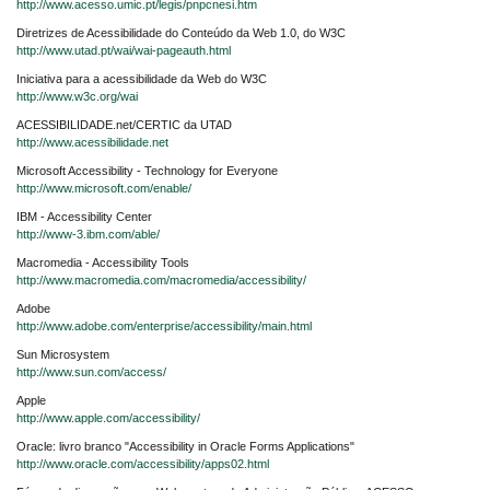
http://www.acesso.umic.pt/legis/pnpcnesi.htm
Diretrizes de Acessibilidade do Conteúdo da Web 1.0, do W3C
http://www.utad.pt/wai/wai-pageauth.html
Iniciativa para a acessibilidade da Web do W3C
http://www.w3c.org/wai
ACESSIBILIDADE.net/CERTIC da UTAD
http://www.acessibilidade.net
Microsoft Accessibility - Technology for Everyone
http://www.microsoft.com/enable/
IBM - Accessibility Center
http://www-3.ibm.com/able/
Macromedia - Accessibility Tools
http://www.macromedia.com/macromedia/accessibility/
Adobe
http://www.adobe.com/enterprise/accessibility/main.html
Sun Microsystem
http://www.sun.com/access/
Apple
http://www.apple.com/accessibility/
Oracle: livro branco "Accessibility in Oracle Forms Applications"
http://www.oracle.com/accessibility/apps02.html