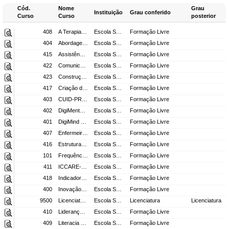
Cód.
Nome
Grau
Instituição
Grau conferido
Curso
Curso
posterior
408
A Terapia Manual como Intervenção de Enfermagem Promotora de Saúde: Massagem, Bandas Neuromusculares e Mobilização
Escola Superior de Enfermagem da Universidade de Lisboa
Formação Livre
404
Abordagem ecoguiada na colocação de cateter venoso central de inserção periférica e Midline
Escola Superior de Enfermagem da Universidade de Lisboa
Formação Livre
415
Assistência ao Parto Normal e nas Distocias do Trabalho de parto
Escola Superior de Enfermagem da Universidade de Lisboa
Formação Livre
422
Comunicação Científica: da escrita à oral
Escola Superior de Enfermagem da Universidade de Lisboa
Formação Livre
423
Construção de Instrumentos de Medida em Saúde: da Teoria à Prática
Escola Superior de Enfermagem da Universidade de Lisboa
Formação Livre
417
Criação de Posters Científicos: do resumo ao design gráfico
Escola Superior de Enfermagem da Universidade de Lisboa
Formação Livre
403
CUID-PROJ – Projetos para o Cuidar em Enfermagem de Saúde Mental
Escola Superior de Enfermagem da Universidade de Lisboa
Formação Livre
402
DigiMental Nurse:Prática avançada e registo clínico em Enfermagem de Saúde Mental e Psiquiátrica
Escola Superior de Enfermagem da Universidade de Lisboa
Formação Livre
401
DigiMind Nurse: Avaliação clínica e Cuidados Especializados em Enfermagem de Saúde Mental e Psiquiátrica
Escola Superior de Enfermagem da Universidade de Lisboa
Formação Livre
407
Enfermeiro(a) Gestor(a) de Caso para pessoas em situação de cronicidade complexa
Escola Superior de Enfermagem da Universidade de Lisboa
Formação Livre
416
Estrutura e mobilidade pélvica: posições e movimentos maternos facilitadores do trabalho de parto
Escola Superior de Enfermagem da Universidade de Lisboa
Formação Livre
101
Frequência Unidades Isoladas
Escola Superior de Enfermagem da Universidade de Lisboa
Formação Livre
411
ICCARE-SM – Intervenções Cognitivo-Comportamentais no Cuidar em Saúde Mental
Escola Superior de Enfermagem da Universidade de Lisboa
Formação Livre
418
Indicadores de qualidade na organização dos cuidados à pessoa em situação crónica
Escola Superior de Enfermagem da Universidade de Lisboa
Formação Livre
400
Inovação da Enfermagem do Trabalho na Gestão dos Serviços de Saúde Ocupacional
Escola Superior de Enfermagem da Universidade de Lisboa
Formação Livre
9500
Licenciatura em Enfermagem
Escola Superior de Enfermagem da Universidade de Lisboa
Licenciatura
Licenciatura
410
Liderança em enfermagem no sec. XXI: transculturalidade e desenvolvimento de competências
Escola Superior de Enfermagem da Universidade de Lisboa
Formação Livre
409
Literacia Física: Atividade Física como Estratégia Avançada em Enfermagem na Promoção de Saúde
Escola Superior de Enfermagem da Universidade de Lisboa
Formação Livre